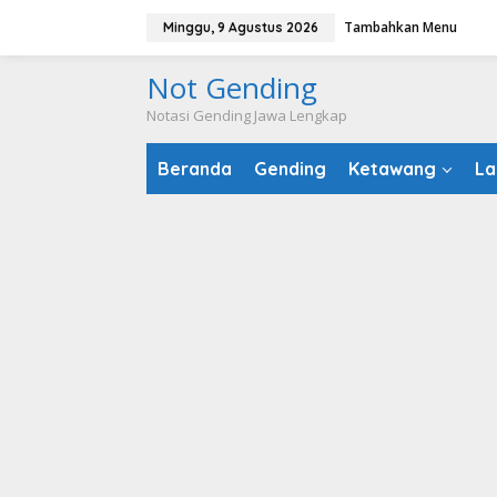
Lewati
Tambahkan Menu
Minggu, 9 Agustus 2026
ke
konten
Not Gending
Notasi Gending Jawa Lengkap
Beranda
Gending
Ketawang
La