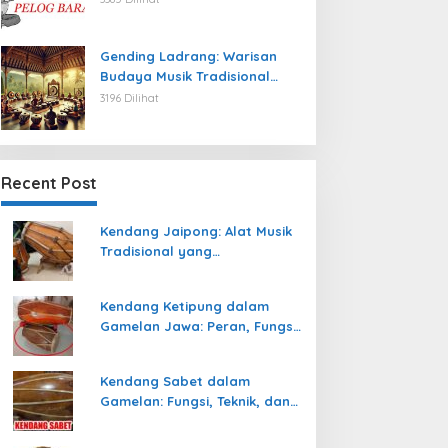
Gending Ladrang: Warisan
Budaya Musik Tradisional
Jawa yang Abadi
3196 Dilihat
Recent Post
Kendang Jaipong: Alat Musik
Tradisional yang
Memeriahkan Tari Jaipong
Kendang Ketipung dalam
Gamelan Jawa: Peran, Fungsi,
dan Keunikan
Kendang Sabet dalam
Gamelan: Fungsi, Teknik, dan
Peranannya dalam
Pertunjukan