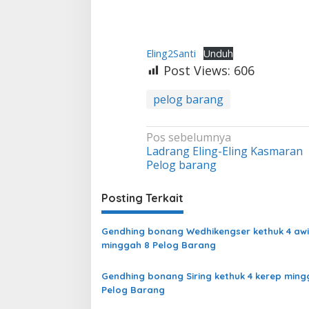
Eling2Santi
Unduh
Post Views:
606
pelog barang
Navigasi
Pos sebelumnya
Ladrang Eling-Eling Kasmaran
pos
Pelog barang
Posting Terkait
Gendhing bonang Wedhikengser kethuk 4 awi
minggah 8 Pelog Barang
Gendhing bonang Siring kethuk 4 kerep ming
Pelog Barang