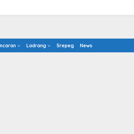
ncaran
Ladrang
Srepeg
News