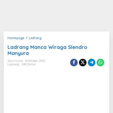
Ladrang
Homepage
/
Ladrang
Manca
Ladrang Manca Wiraga Slendro
Wiraga
Manyura
Slendro
Manyura
Sasi Kirana
8 Oktober 2025
Ladrang
490 Dilihat