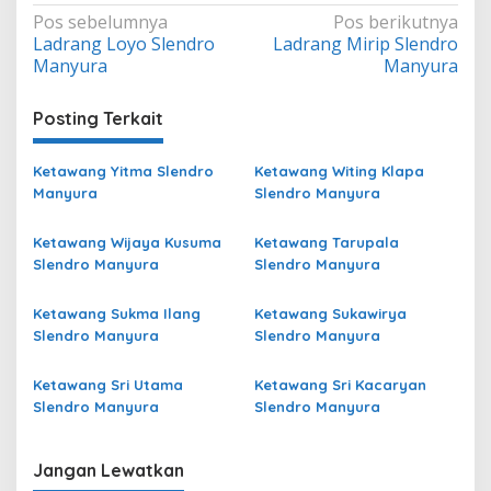
Navigasi
Pos sebelumnya
Pos berikutnya
Ladrang Loyo Slendro
Ladrang Mirip Slendro
pos
Manyura
Manyura
Posting Terkait
Ketawang Yitma Slendro
Ketawang Witing Klapa
Manyura
Slendro Manyura
Ketawang Wijaya Kusuma
Ketawang Tarupala
Slendro Manyura
Slendro Manyura
Ketawang Sukma Ilang
Ketawang Sukawirya
Slendro Manyura
Slendro Manyura
Ketawang Sri Utama
Ketawang Sri Kacaryan
Slendro Manyura
Slendro Manyura
Jangan Lewatkan