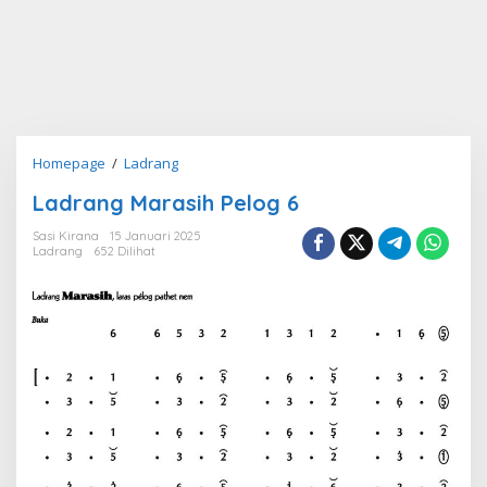
Ladrang
Homepage
/
Ladrang
Marasih
Ladrang Marasih Pelog 6
Pelog
6
Sasi Kirana
15 Januari 2025
Ladrang
652 Dilihat