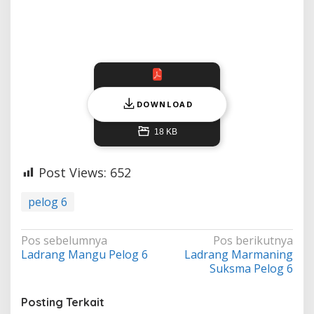
DOWNLOAD
18 KB
Post Views:
652
pelog 6
Navigasi
Pos sebelumnya
Pos berikutnya
Ladrang Mangu Pelog 6
Ladrang Marmaning
pos
Suksma Pelog 6
Posting Terkait