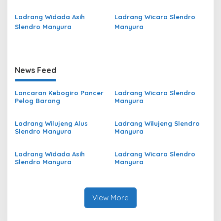
Ladrang Widada Asih
Ladrang Wicara Slendro
Slendro Manyura
Manyura
News Feed
Lancaran Kebogiro Pancer
Ladrang Wicara Slendro
Pelog Barang
Manyura
Ladrang Wilujeng Alus
Ladrang Wilujeng Slendro
Slendro Manyura
Manyura
Ladrang Widada Asih
Ladrang Wicara Slendro
Slendro Manyura
Manyura
View More