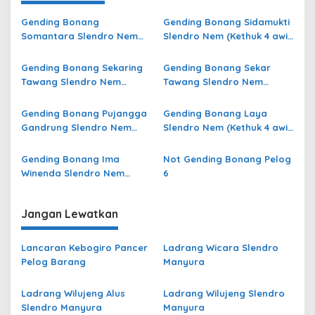
Gending Bonang
Gending Bonang Sidamukti
Somantara Slendro Nem
Slendro Nem (Kethuk 4 awis
(Kethuk 4 awis minggah 8)
minggah 8) Pelog 6
Pelog 6
Gending Bonang Sekaring
Gending Bonang Sekar
Tawang Slendro Nem
Tawang Slendro Nem
(Kethuk 4 kerep minggah 8)
(Kethuk 4 kerep minggah 8)
Pelog 6
Pelog 6
Gending Bonang Pujangga
Gending Bonang Laya
Gandrung Slendro Nem
Slendro Nem (Kethuk 4 awis
(Kethuk 4 kerep minggah 8)
minggah 8) Pelog 6
Pelog 6
Gending Bonang Ima
Not Gending Bonang Pelog
Winenda Slendro Nem
6
(Kethuk 4 awis minggah 8)
Pelog 6
Jangan Lewatkan
Lancaran Kebogiro Pancer
Ladrang Wicara Slendro
Pelog Barang
Manyura
Ladrang Wilujeng Alus
Ladrang Wilujeng Slendro
Slendro Manyura
Manyura