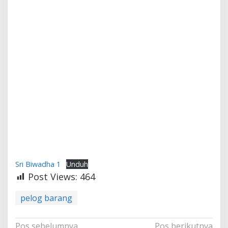
Sri Biwadha 1
Unduh
Post Views:
464
pelog barang
Navigasi
Pos sebelumnya
Pos berikutnya