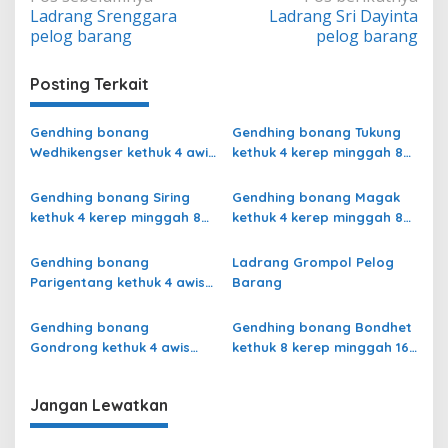
Ladrang Srenggara
Ladrang Sri Dayinta
pos
pelog barang
pelog barang
Posting Terkait
Gendhing bonang
Gendhing bonang Tukung
Wedhikengser kethuk 4 awis
kethuk 4 kerep minggah 8
minggah 8 Pelog Barang
Pelog Barang
Gendhing bonang Siring
Gendhing bonang Magak
kethuk 4 kerep minggah 8
kethuk 4 kerep minggah 8
Pelog Barang
Pelog Barang
Gendhing bonang
Ladrang Grompol Pelog
Parigentang kethuk 4 awis
Barang
minggah 8 Pelog Barang
Gendhing bonang
Gendhing bonang Bondhet
Gondrong kethuk 4 awis
kethuk 8 kerep minggah 16
minggah 8 Pelog Barang
Pelog Barang
Jangan Lewatkan