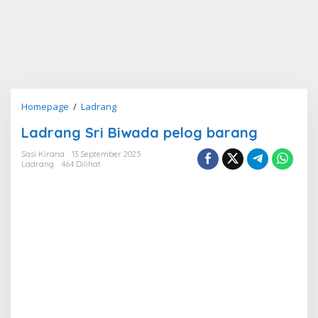
Ladrang
Homepage
/
Ladrang
Sri
Ladrang Sri Biwada pelog barang
Biwada
pelog
Sasi Kirana
13 September 2025
barang
Ladrang
464 Dilihat