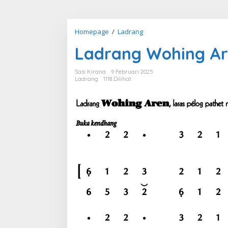
Ladrang
Homepage
/
Ladrang
Wohing
Ladrang Wohing Ar
Aren
Pelog
6
Sasi Kirana
9 Februari 2025
Ladrang
1118 Dilihat