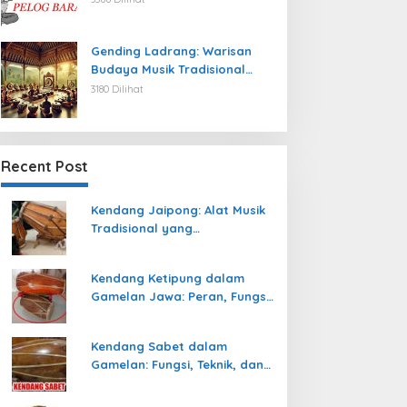
Gending Ladrang: Warisan
Budaya Musik Tradisional
Jawa yang Abadi
3180 Dilihat
Recent Post
Kendang Jaipong: Alat Musik
Tradisional yang
Memeriahkan Tari Jaipong
Kendang Ketipung dalam
Gamelan Jawa: Peran, Fungsi,
dan Keunikan
Kendang Sabet dalam
Gamelan: Fungsi, Teknik, dan
Peranannya dalam
Pertunjukan