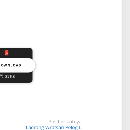
DOWNLOAD
21 KB
Pos berikutnya
Ladrang Wratsari Pelog 6