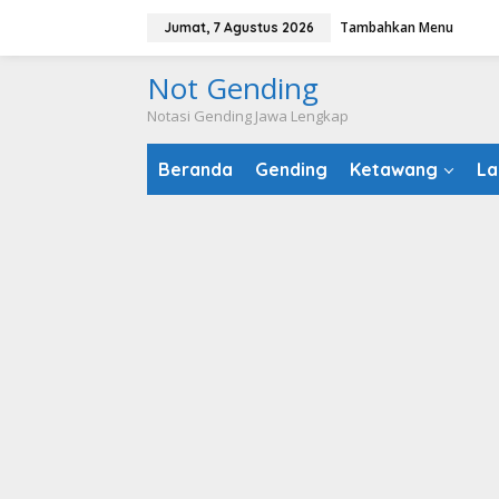
Lewati
Tambahkan Menu
Jumat, 7 Agustus 2026
ke
konten
Not Gending
Notasi Gending Jawa Lengkap
Beranda
Gending
Ketawang
La