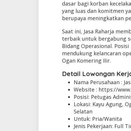
dasar bagi korban kecelakaa
yang luas dan komitmen yan
berupaya meningkatkan pe
Saat ini, Jasa Raharja me
terbaik untuk bergabung s
Bidang Operasional. Posisi
mendukung kelancaran oper
Ogan Komering Ilir.
Detail Lowongan Kerj
Nama Perusahaan :
Ja
Website :
https://www.
Posisi: Petugas Admini
Lokasi: Kayu Agung, O
Selatan
Untuk: Pria/Wanita
Jenis Pekerjaan:
Full T