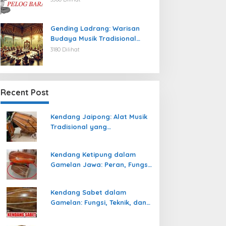
Gending Ladrang: Warisan
Budaya Musik Tradisional
Jawa yang Abadi
3180 Dilihat
Recent Post
Kendang Jaipong: Alat Musik
Tradisional yang
Memeriahkan Tari Jaipong
Kendang Ketipung dalam
Gamelan Jawa: Peran, Fungsi,
dan Keunikan
Kendang Sabet dalam
Gamelan: Fungsi, Teknik, dan
Peranannya dalam
Pertunjukan