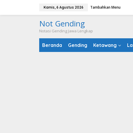
Lewati
Tambahkan Menu
Kamis, 6 Agustus 2026
ke
konten
Not Gending
Notasi Gending Jawa Lengkap
Beranda
Gending
Ketawang
La