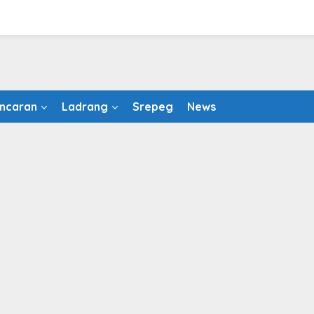
ncaran
Ladrang
Srepeg
News