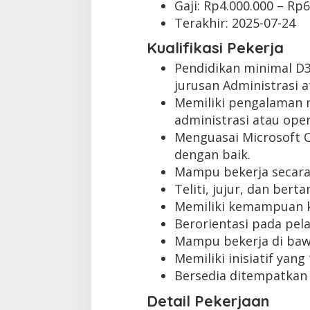
Gaji: Rp
4.000.000
– Rp
6
Terakhir:
2025-07-24
Kualifikasi Pekerja
Pendidikan minimal D
jurusan Administrasi 
Memiliki pengalaman m
administrasi atau oper
Menguasai Microsoft Of
dengan baik.
Mampu bekerja secara
Teliti, jujur, dan ber
Memiliki kemampuan k
Berorientasi pada pel
Mampu bekerja di baw
Memiliki inisiatif yang 
Bersedia ditempatkan d
Detail Pekerjaan