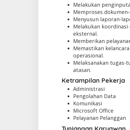
Melakukan penginputan
Memproses dokumen-d
Menyusun laporan-lapo
Melakukan koordinasi 
eksternal.
Memberikan pelayanan 
Memastikan kelancaran
operasional.
Melaksanakan tugas-tu
atasan.
Ketrampilan Pekerja
Administrasi
Pengolahan Data
Komunikasi
Microsoft Office
Pelayanan Pelanggan
Tunjangan Karyawan