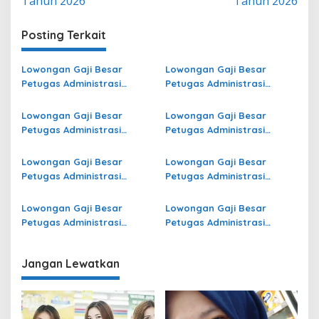
Tahun 2026
Tahun 2026
Posting Terkait
Lowongan Gaji Besar
Lowongan Gaji Besar
Petugas Administrasi
Petugas Administrasi
Bidang Operasional di
Bidang Operasional Jasa
Seram Bagian Barat
Raharja di Kota Bengkulu
Lowongan Gaji Besar
Lowongan Gaji Besar
Terbaru
Terbaru
Petugas Administrasi
Petugas Administrasi
Bidang Operasional di
Bidang Operasional di Aceh
Ogan Komering Ilir Terbaru
Tenggara Terbaru
Lowongan Gaji Besar
Lowongan Gaji Besar
Petugas Administrasi
Petugas Administrasi
Bidang Operasional di
Bidang Operasional Jasa
Pegunungan Bintang
Raharja di Deiyai Terbaru
Lowongan Gaji Besar
Lowongan Gaji Besar
Terbaru
Petugas Administrasi
Petugas Administrasi
Bidang Operasional Jasa
Bidang Operasional di
Raharja di Kota
Pasaman Barat Terbaru
Jangan Lewatkan
Sawahlunto Terbaru