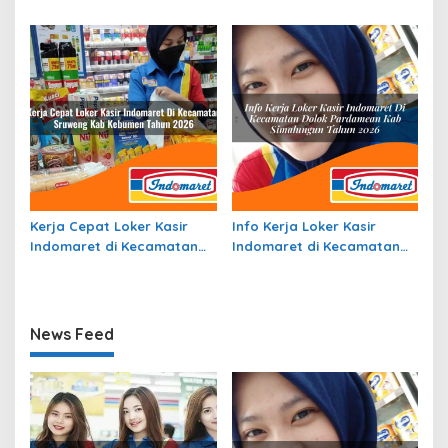
Kecamatan Lengkiti, Kab.
Sungai Betung, Kab.
Ogan Komering Ulu Tahun
Bengkayang Tahun 2026
2026
Kerja Cepat Loker Kasir
Info Kerja Loker Kasir
Indomaret di Kecamatan
Indomaret di Kecamatan
Sruweng, Kab. Kebumen
Dolok Pardamean, Kab.
Tahun 2026
Simalungun Tahun 2026
News Feed