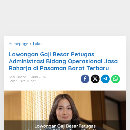
Lowongan
Homepage
/
Loker
Gaji
Lowongan Gaji Besar Petugas
Besar
Administrasi Bidang Operasional Jasa
Petugas
Administrasi
Raharja di Pasaman Barat Terbaru
Bidang
Sasi Kirana
1 Juni 2026
Operasional
Loker
389 Dilihat
Jasa
Raharja
di
Pasaman
Barat
Terbaru