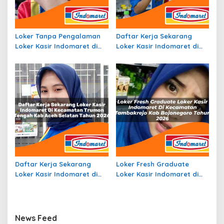
Loker Tanpa Pengalaman
Daftar Kerja Sekarang
Loker Kasir Indomaret di
Loker Kasir Indomaret di
Kecamatan Amanatun
Kecamatan Malaimsimsa,
Selatan, Kab Timor Tengah
Kota Sorong Tahun 2026
Selatan Tahun 2026
Daftar Kerja Sekarang
Loker Fresh Graduate
Loker Kasir Indomaret di
Loker Kasir Indomaret di
Kecamatan Trumon
Kecamatan Tambakrejo,
Tengah, Kab. Aceh Selatan
Kab. Bojonegoro Tahun
Tahun 2026
2026
News Feed