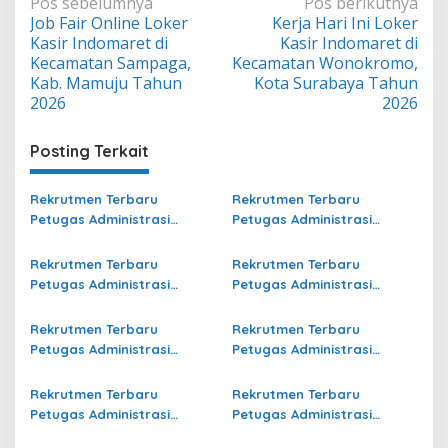
Navigasi
Pos sebelumnya
Pos berikutnya
Job Fair Online Loker
Kerja Hari Ini Loker
pos
Kasir Indomaret di
Kasir Indomaret di
Kecamatan Sampaga,
Kecamatan Wonokromo,
Kab. Mamuju Tahun
Kota Surabaya Tahun
2026
2026
Posting Terkait
Rekrutmen Terbaru
Rekrutmen Terbaru
Petugas Administrasi
Petugas Administrasi
Bidang Operasional Jasa
Bidang Operasional Jasa
Raharja di Kaur Terbaru
Raharja di Demak Terbaru
Rekrutmen Terbaru
Rekrutmen Terbaru
Petugas Administrasi
Petugas Administrasi
Bidang Operasional Jasa
Bidang Operasional Jasa
Raharja di Muna Terbaru
Raharja di Rejang Lebong
Rekrutmen Terbaru
Rekrutmen Terbaru
Terbaru
Petugas Administrasi
Petugas Administrasi
Bidang Operasional di
Bidang Operasional Jasa
Gresik Terbaru
Raharja di Kota Tual
Rekrutmen Terbaru
Rekrutmen Terbaru
Terbaru
Petugas Administrasi
Petugas Administrasi
Bidang Operasional di Musi
Bidang Operasional Jasa