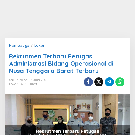
Rekrutmen
Homepage
/
Loker
Terbaru
Rekrutmen Terbaru Petugas
Petugas
Administrasi Bidang Operasional di
Administrasi
Bidang
Nusa Tenggara Barat Terbaru
Operasional
Sasi Kirana
7 Juni 2026
di
Loker
493 Dilihat
Nusa
Tenggara
Barat
Terbaru