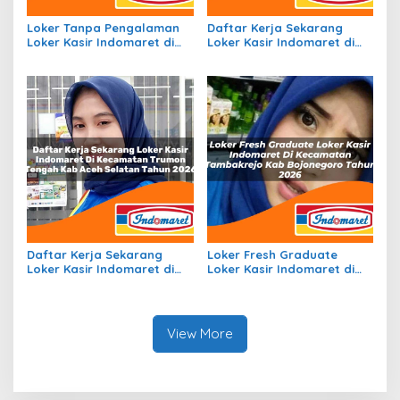
Loker Tanpa Pengalaman
Daftar Kerja Sekarang
Loker Kasir Indomaret di
Loker Kasir Indomaret di
Kecamatan Amanatun
Kecamatan Malaimsimsa,
Selatan, Kab Timor Tengah
Kota Sorong Tahun 2026
Selatan Tahun 2026
Daftar Kerja Sekarang
Loker Fresh Graduate
Loker Kasir Indomaret di
Loker Kasir Indomaret di
Kecamatan Trumon
Kecamatan Tambakrejo,
Tengah, Kab. Aceh Selatan
Kab. Bojonegoro Tahun
Tahun 2026
2026
View More