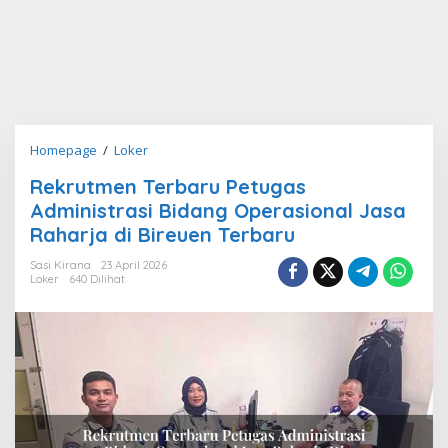
Rekrutmen
Homepage
/
Loker
Terbaru
Rekrutmen Terbaru Petugas
Petugas
Administrasi Bidang Operasional Jasa
Administrasi
Bidang
Raharja di Bireuen Terbaru
Operasional
Sasi Kirana
23 April 2026
Jasa
Loker
640 Dilihat
Raharja
di
Bireuen
Terbaru