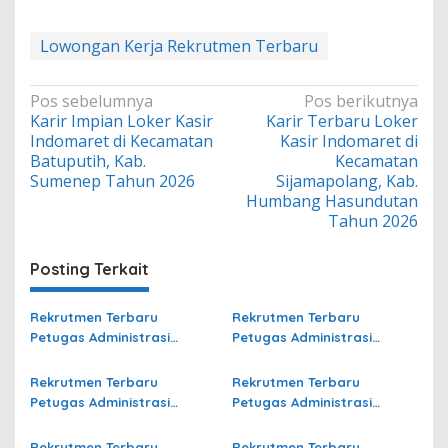
Lowongan Kerja Rekrutmen Terbaru
Navigasi
Pos sebelumnya
Pos berikutnya
Karir Impian Loker Kasir
Karir Terbaru Loker
pos
Indomaret di Kecamatan
Kasir Indomaret di
Batuputih, Kab.
Kecamatan
Sumenep Tahun 2026
Sijamapolang, Kab.
Humbang Hasundutan
Tahun 2026
Posting Terkait
Rekrutmen Terbaru
Rekrutmen Terbaru
Petugas Administrasi
Petugas Administrasi
Bidang Operasional di
Bidang Operasional Jasa
Nusa Tenggara Barat
Raharja di Kaur Terbaru
Rekrutmen Terbaru
Rekrutmen Terbaru
Terbaru
Petugas Administrasi
Petugas Administrasi
Bidang Operasional Jasa
Bidang Operasional Jasa
Raharja di Demak Terbaru
Raharja di Muna Terbaru
Rekrutmen Terbaru
Rekrutmen Terbaru