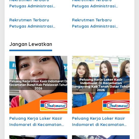
Petugas Administrasi
Petugas Administrasi
Bidang Operasional Jasa
Bidang Operasional di
Raharja di Rejang Lebong
Gresik Terbaru
Rekrutmen Terbaru
Rekrutmen Terbaru
Terbaru
Petugas Administrasi
Petugas Administrasi
Bidang Operasional Jasa
Bidang Operasional di Musi
Raharja di Kota Tual
Banyuasin Terbaru
Jangan Lewatkan
Terbaru
Peluang Kerja Loker Kasir
Peluang Kerja Loker Kasir
Indomaret di Kecamatan
Indomaret di Kecamatan
Bunut, Kab. Pelalawan
Sungayang, Kab. Tanah
Tahun 2026
Datar Tahun 2026