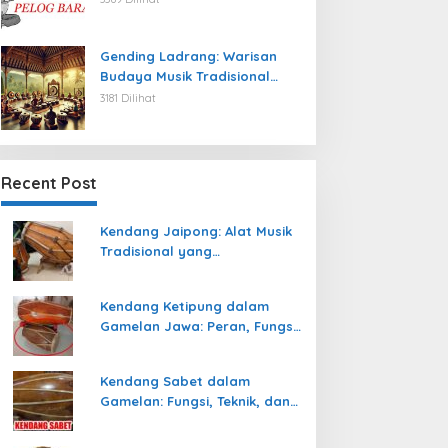
Gending Ladrang: Warisan
Budaya Musik Tradisional
Jawa yang Abadi
3181 Dilihat
Recent Post
Kendang Jaipong: Alat Musik
Tradisional yang
Memeriahkan Tari Jaipong
Kendang Ketipung dalam
Gamelan Jawa: Peran, Fungsi,
dan Keunikan
Kendang Sabet dalam
Gamelan: Fungsi, Teknik, dan
Peranannya dalam
Pertunjukan