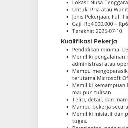
Lokasi: Nusa Tenggara
Untuk: Pria atau Wani
Jenis Pekerjaan:
Full T
Gaji: Rp
4.000.000
– Rp
6
Terakhir:
2025-07-10
Kualifikasi Pekerja
Pendidikan minimal D3
Memiliki pengalaman m
administrasi atau oper
Mampu mengoperasika
terutama Microsoft Off
Memiliki kemampuan ko
maupun tulisan.
Teliti, detail, dan ma
Mampu bekerja secara
Memiliki inisiatif dan
tugas.