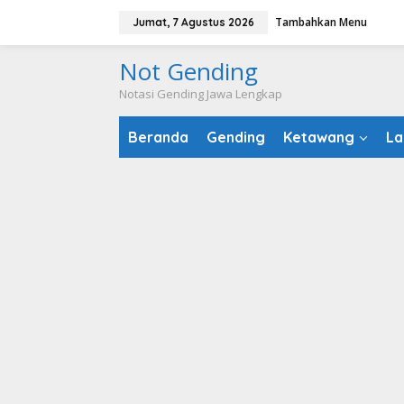
Lewati
Tambahkan Menu
Jumat, 7 Agustus 2026
ke
konten
Not Gending
Notasi Gending Jawa Lengkap
Beranda
Gending
Ketawang
La