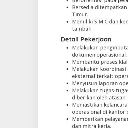
Berorientasi pada pel
Bersedia ditempatkan 
Timur.
Memiliki SIM C dan ken
tambah.
Detail Pekerjaan
Melakukan penginputa
dokumen operasional.
Membantu proses klaim
Melakukan koordinasi 
eksternal terkait oper
Menyusun laporan oper
Melakukan tugas-tugas
diberikan oleh atasan.
Memastikan kelancaran
operasional di kantor 
Memberikan pelayanan
dan mitra kerja.