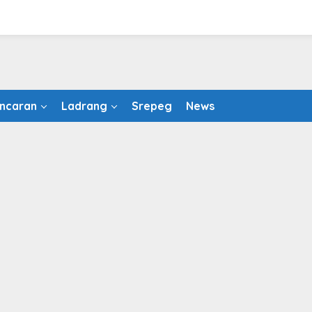
ncaran
Ladrang
Srepeg
News