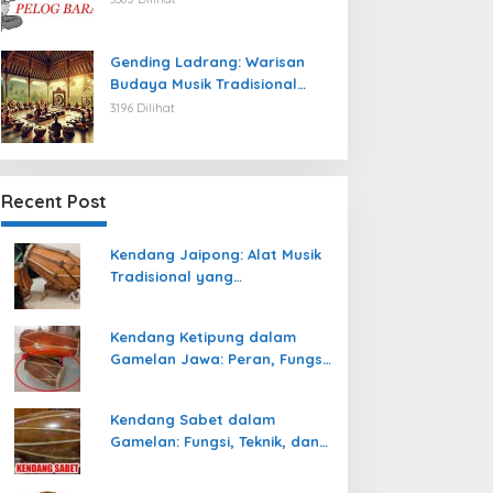
Gending Ladrang: Warisan
Budaya Musik Tradisional
Jawa yang Abadi
3196 Dilihat
Recent Post
Kendang Jaipong: Alat Musik
Tradisional yang
Memeriahkan Tari Jaipong
Kendang Ketipung dalam
Gamelan Jawa: Peran, Fungsi,
dan Keunikan
Kendang Sabet dalam
Gamelan: Fungsi, Teknik, dan
Peranannya dalam
Pertunjukan