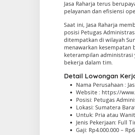
Jasa Raharja terus berupay
pelayanan dan efisiensi ope
Saat ini, Jasa Raharja mem
posisi Petugas Administras
ditempatkan di wilayah Sum
menawarkan kesempatan ba
keterampilan administrasi 
bekerja dalam tim.
Detail Lowongan Kerj
Nama Perusahaan :
Ja
Website :
https://www.
Posisi: Petugas Admini
Lokasi: Sumatera Barat
Untuk: Pria atau Wani
Jenis Pekerjaan:
Full T
Gaji: Rp
4.000.000
– Rp
6