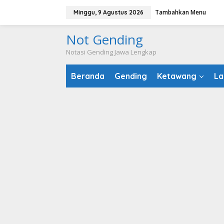
Lewati
Tambahkan Menu
Minggu, 9 Agustus 2026
ke
konten
Not Gending
Notasi Gending Jawa Lengkap
Beranda
Gending
Ketawang
La