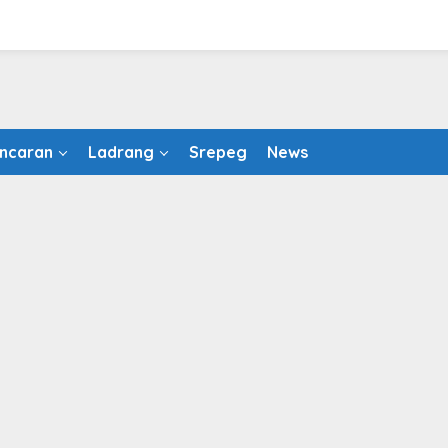
ncaran
Ladrang
Srepeg
News