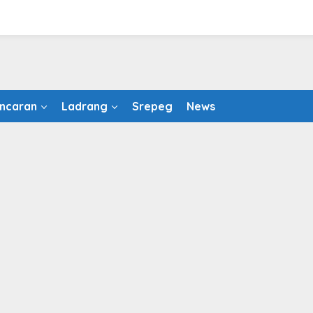
ncaran
Ladrang
Srepeg
News