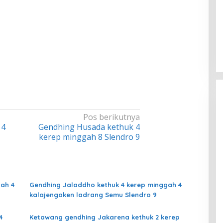
Pos berikutnya
 4
Gendhing Husada kethuk 4
kerep minggah 8 Slendro 9
ah 4
Gendhing Jaladdho kethuk 4 kerep minggah 4
kalajengaken ladrang Semu Slendro 9
4
Ketawang gendhing Jakarena kethuk 2 kerep