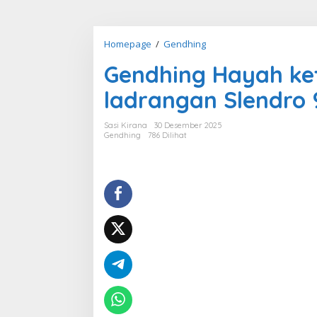
Gendhing
Homepage
/
Gendhing
Hayah
Gendhing Hayah ke
kethuk
2
ladrangan Slendro 
kerep
minggah
Sasi Kirana
30 Desember 2025
ladrangan
Gendhing
786 Dilihat
Slendro
9