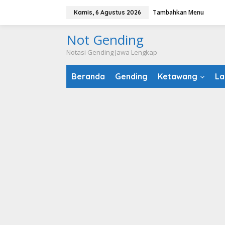
Lewati
Tambahkan Menu
Kamis, 6 Agustus 2026
ke
konten
Not Gending
Notasi Gending Jawa Lengkap
Beranda
Gending
Ketawang
La