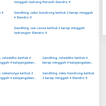
minggah ladrang Rarasih Slendro 9
 4
Gendhing Jaka Gandrung kethuk 2 kerep minggah
4 Slendro 9
Gendhing Jae Laose kethuk 2 kerep minggah
ladrangan Slendro 9
 Jaladdho kethuk 4
Gendhing Jaladdho kethuk 4
nggah 4 kalajengaken
kerep minggah 4 kalajengaken
Semu Slendro 9
ladrang Giyak-Giyak Slendro 9
 Jakamulya kethuk 2
Gendhing Jaka Gandrung kethuk
nggah 4 kalajengaken
2 kerep minggah 4 Slendro 9
n Slendro 9