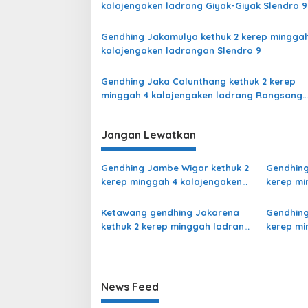
kalajengaken ladrang Giyak-Giyak Slendro 9
Gendhing Jakamulya kethuk 2 kerep minggah
kalajengaken ladrangan Slendro 9
Gendhing Jaka Calunthang kethuk 2 kerep
minggah 4 kalajengaken ladrang Rangsang
Ngayoja Slendro 9
Jangan Lewatkan
Gendhing Jambe Wigar kethuk 2
Gendhing
kerep minggah 4 kalajengaken
kerep mi
ladrang Bali Kalihan Slendro 9
ladrang 
Ketawang gendhing Jakarena
Gendhing
kethuk 2 kerep minggah ladrang
kerep mi
Rarasih Slendro 9
ladranga
News Feed