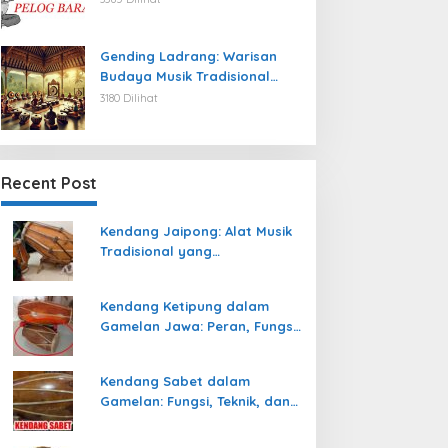
Gending Ladrang: Warisan
Budaya Musik Tradisional
Jawa yang Abadi
3180 Dilihat
Recent Post
Kendang Jaipong: Alat Musik
Tradisional yang
Memeriahkan Tari Jaipong
Kendang Ketipung dalam
Gamelan Jawa: Peran, Fungsi,
dan Keunikan
Kendang Sabet dalam
Gamelan: Fungsi, Teknik, dan
Peranannya dalam
Pertunjukan