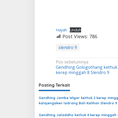
Hayah
Unduh
Post Views:
786
slendro 9
Navigasi
Pos sebelumnya
Gendhing Gologothang kethuk
pos
kerep minggah 8 Slendro 9
Posting Terkait
Gendhing Jambe Wigar kethuk 2 kerep mingg
kalajengaken ladrang Bali Kalihan Slendro 9
Gendhing Jaladdho kethuk 4 kerep minggah 