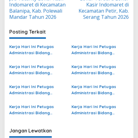
pos
Indomaret di Kecamatan
Kasir Indomaret di
Balanipa, Kab. Polewali
Kecamatan Petir, Kab.
Mandar Tahun 2026
Serang Tahun 2026
Posting Terkait
Kerja Hari Ini Petugas
Kerja Hari Ini Petugas
Administrasi Bidang
Administrasi Bidang
Operasional Jasa Raharja
Operasional Jasa Raharja
di Tulungagung Terbaru
di Kota Palu Terbaru
Kerja Hari Ini Petugas
Kerja Hari Ini Petugas
Administrasi Bidang
Administrasi Bidang
Operasional Jasa Raharja
Operasional di Mimika
di Sabu Raijua Terbaru
Terbaru
Kerja Hari Ini Petugas
Kerja Hari Ini Petugas
Administrasi Bidang
Administrasi Bidang
Operasional Jasa Raharja
Operasional Jasa Raharja
di Kota Bontang Terbaru
di Sukabumi Terbaru
Kerja Hari Ini Petugas
Kerja Hari Ini Petugas
Administrasi Bidang
Administrasi Bidang
Operasional di Kepulauan
Operasional Jasa Raharja
Sangihe Terbaru
di Pandeglang Terbaru
Jangan Lewatkan