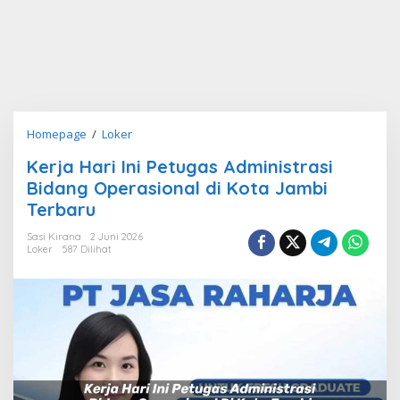
Kerja
Homepage
/
Loker
Hari
Kerja Hari Ini Petugas Administrasi
Ini
Bidang Operasional di Kota Jambi
Petugas
Administrasi
Terbaru
Bidang
Sasi Kirana
2 Juni 2026
Operasional
Loker
587 Dilihat
di
Kota
Jambi
Terbaru