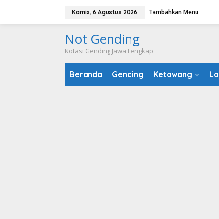
Lewati
Tambahkan Menu
Kamis, 6 Agustus 2026
ke
konten
Not Gending
Notasi Gending Jawa Lengkap
Beranda
Gending
Ketawang
La