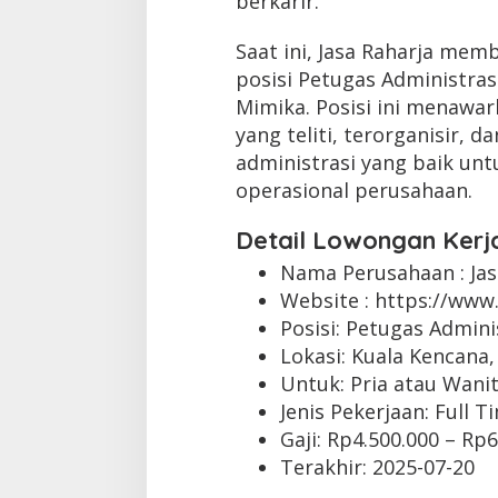
berkarir.
Saat ini, Jasa Raharja mem
posisi Petugas Administras
Mimika. Posisi ini menawa
yang teliti, terorganisir,
administrasi yang baik unt
operasional perusahaan.
Detail Lowongan Kerj
Nama Perusahaan :
Ja
Website :
https://www.
Posisi: Petugas Admini
Lokasi: Kuala Kencana
Untuk: Pria atau Wani
Jenis Pekerjaan:
Full T
Gaji: Rp
4.500.000
– Rp
6
Terakhir:
2025-07-20