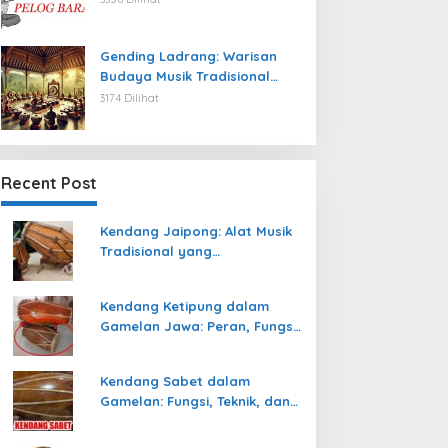
Gending Ladrang: Warisan
Budaya Musik Tradisional
Jawa yang Abadi
3174 Dilihat
Recent Post
Kendang Jaipong: Alat Musik
Tradisional yang
Memeriahkan Tari Jaipong
Kendang Ketipung dalam
Gamelan Jawa: Peran, Fungsi,
dan Keunikan
Kendang Sabet dalam
Gamelan: Fungsi, Teknik, dan
Peranannya dalam
Pertunjukan