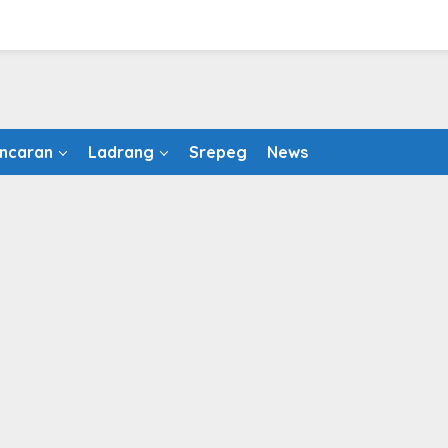
ncaran
Ladrang
Srepeg
News