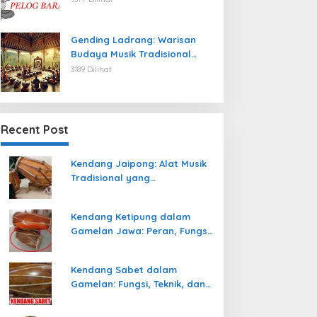
Gending Ladrang: Warisan
Budaya Musik Tradisional
Jawa yang Abadi
3189 Dilihat
Recent Post
Kendang Jaipong: Alat Musik
Tradisional yang
Memeriahkan Tari Jaipong
Kendang Ketipung dalam
Gamelan Jawa: Peran, Fungsi,
dan Keunikan
Kendang Sabet dalam
Gamelan: Fungsi, Teknik, dan
Peranannya dalam
Pertunjukan