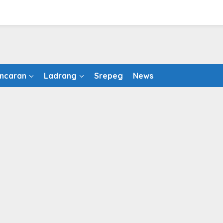
ncaran
Ladrang
Srepeg
News