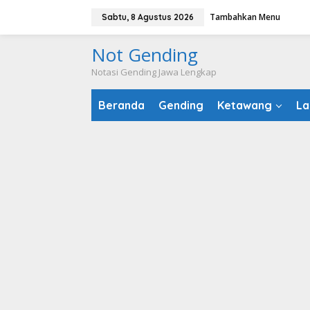
Lewati
Tambahkan Menu
Sabtu, 8 Agustus 2026
ke
konten
Not Gending
Notasi Gending Jawa Lengkap
Beranda
Gending
Ketawang
La