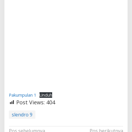
Pakumpulan 1
Unduh
Post Views:
404
slendro 9
Navigasi
Pos sebelumnya
Pos berikutnya