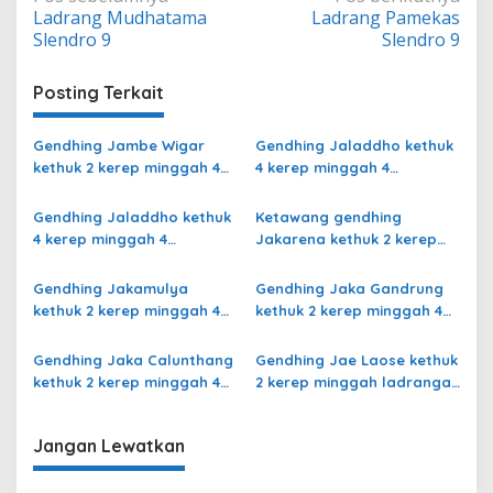
Ladrang Mudhatama
Ladrang Pamekas
pos
Slendro 9
Slendro 9
Posting Terkait
Gendhing Jambe Wigar
Gendhing Jaladdho kethuk
kethuk 2 kerep minggah 4
4 kerep minggah 4
kalajengaken ladrang Bali
kalajengaken ladrang
Kalihan Slendro 9
Semu Slendro 9
Gendhing Jaladdho kethuk
Ketawang gendhing
4 kerep minggah 4
Jakarena kethuk 2 kerep
kalajengaken ladrang
minggah ladrang Rarasih
Giyak-Giyak Slendro 9
Slendro 9
Gendhing Jakamulya
Gendhing Jaka Gandrung
kethuk 2 kerep minggah 4
kethuk 2 kerep minggah 4
kalajengaken ladrangan
Slendro 9
Slendro 9
Gendhing Jaka Calunthang
Gendhing Jae Laose kethuk
kethuk 2 kerep minggah 4
2 kerep minggah ladrangan
kalajengaken ladrang
Slendro 9
Rangsang Ngayoja Slendro
Jangan Lewatkan
9