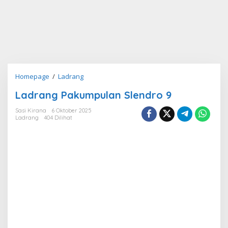
Ladrang
Homepage
/
Ladrang
Pakumpulan
Ladrang Pakumpulan Slendro 9
Slendro
9
Sasi Kirana
6 Oktober 2025
Ladrang
404 Dilihat