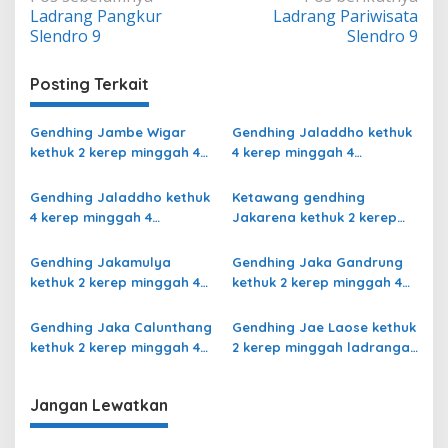
Ladrang Pangkur
Ladrang Pariwisata
pos
Slendro 9
Slendro 9
Posting Terkait
Gendhing Jambe Wigar
Gendhing Jaladdho kethuk
kethuk 2 kerep minggah 4
4 kerep minggah 4
kalajengaken ladrang Bali
kalajengaken ladrang
Kalihan Slendro 9
Semu Slendro 9
Gendhing Jaladdho kethuk
Ketawang gendhing
4 kerep minggah 4
Jakarena kethuk 2 kerep
kalajengaken ladrang
minggah ladrang Rarasih
Giyak-Giyak Slendro 9
Slendro 9
Gendhing Jakamulya
Gendhing Jaka Gandrung
kethuk 2 kerep minggah 4
kethuk 2 kerep minggah 4
kalajengaken ladrangan
Slendro 9
Slendro 9
Gendhing Jaka Calunthang
Gendhing Jae Laose kethuk
kethuk 2 kerep minggah 4
2 kerep minggah ladrangan
kalajengaken ladrang
Slendro 9
Rangsang Ngayoja Slendro
Jangan Lewatkan
9