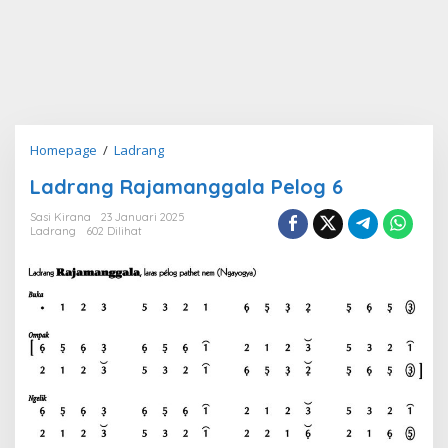
Ladrang
Homepage
/
Ladrang
Rajamanggala
Ladrang Rajamanggala Pelog 6
Pelog
6
Sasi Kirana
23 Januari 2025
Ladrang
602 Dilihat