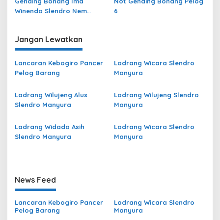
Gending Bonang Ima
Not Gending Bonang Pelog
Winenda Slendro Nem
6
(Kethuk 4 awis minggah 8)
Pelog 6
Jangan Lewatkan
Lancaran Kebogiro Pancer
Ladrang Wicara Slendro
Pelog Barang
Manyura
Ladrang Wilujeng Alus
Ladrang Wilujeng Slendro
Slendro Manyura
Manyura
Ladrang Widada Asih
Ladrang Wicara Slendro
Slendro Manyura
Manyura
News Feed
Lancaran Kebogiro Pancer
Ladrang Wicara Slendro
Pelog Barang
Manyura