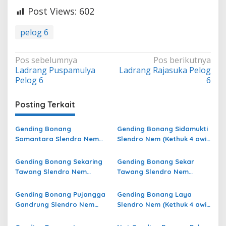
Post Views:
602
pelog 6
Navigasi
Pos sebelumnya
Pos berikutnya
Ladrang Puspamulya
Ladrang Rajasuka Pelog
pos
Pelog 6
6
Posting Terkait
Gending Bonang
Gending Bonang Sidamukti
Somantara Slendro Nem
Slendro Nem (Kethuk 4 awis
(Kethuk 4 awis minggah 8)
minggah 8) Pelog 6
Pelog 6
Gending Bonang Sekaring
Gending Bonang Sekar
Tawang Slendro Nem
Tawang Slendro Nem
(Kethuk 4 kerep minggah 8)
(Kethuk 4 kerep minggah 8)
Pelog 6
Pelog 6
Gending Bonang Pujangga
Gending Bonang Laya
Gandrung Slendro Nem
Slendro Nem (Kethuk 4 awis
(Kethuk 4 kerep minggah 8)
minggah 8) Pelog 6
Pelog 6