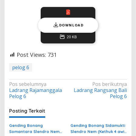
DOWNLOAD
20 KB
Post Views:
731
pelog 6
Navigasi
Pos sebelumnya
Pos berikutnya
Ladrang Rajamanggala
Ladrang Rangsang Bali
pos
Pelog 6
Pelog 6
Posting Terkait
Gending Bonang
Gending Bonang Sidamukti
Somantara Slendro Nem
Slendro Nem (Kethuk 4 awis