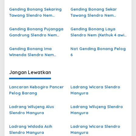
(Kethuk 4 awis minggah 8)
minggah 8) Pelog 6
Pelog 6
Gending Bonang Sekaring
Gending Bonang Sekar
Tawang Slendro Nem
Tawang Slendro Nem
(Kethuk 4 kerep minggah 8)
(Kethuk 4 kerep minggah 8)
Pelog 6
Pelog 6
Gending Bonang Pujangga
Gending Bonang Laya
Gandrung Slendro Nem
Slendro Nem (Kethuk 4 awis
(Kethuk 4 kerep minggah 8)
minggah 8) Pelog 6
Pelog 6
Gending Bonang Ima
Not Gending Bonang Pelog
Winenda Slendro Nem
6
(Kethuk 4 awis minggah 8)
Pelog 6
Jangan Lewatkan
Lancaran Kebogiro Pancer
Ladrang Wicara Slendro
Pelog Barang
Manyura
Ladrang Wilujeng Alus
Ladrang Wilujeng Slendro
Slendro Manyura
Manyura
Ladrang Widada Asih
Ladrang Wicara Slendro
Slendro Manyura
Manyura