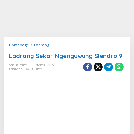
Ladrang
Homepage
/
Ladrang
Sekar
Ladrang Sekar Ngenguwung Slendro 9
Ngenguwung
Slendro
Sasi Kirana
6 Oktober 2025
9
Ladrang
442 Dilihat