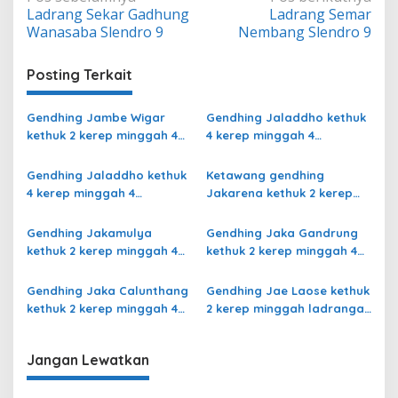
Ladrang Sekar Gadhung
Ladrang Semar
pos
Wanasaba Slendro 9
Nembang Slendro 9
Posting Terkait
Gendhing Jambe Wigar
Gendhing Jaladdho kethuk
kethuk 2 kerep minggah 4
4 kerep minggah 4
kalajengaken ladrang Bali
kalajengaken ladrang
Kalihan Slendro 9
Semu Slendro 9
Gendhing Jaladdho kethuk
Ketawang gendhing
4 kerep minggah 4
Jakarena kethuk 2 kerep
kalajengaken ladrang
minggah ladrang Rarasih
Giyak-Giyak Slendro 9
Slendro 9
Gendhing Jakamulya
Gendhing Jaka Gandrung
kethuk 2 kerep minggah 4
kethuk 2 kerep minggah 4
kalajengaken ladrangan
Slendro 9
Slendro 9
Gendhing Jaka Calunthang
Gendhing Jae Laose kethuk
kethuk 2 kerep minggah 4
2 kerep minggah ladrangan
kalajengaken ladrang
Slendro 9
Rangsang Ngayoja Slendro
Jangan Lewatkan
9