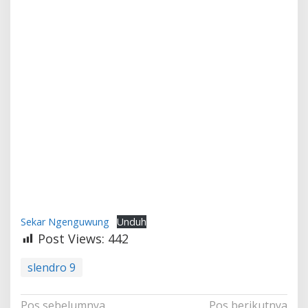
Sekar Ngenguwung
Unduh
Post Views:
442
slendro 9
Navigasi
Pos sebelumnya
Pos berikutnya