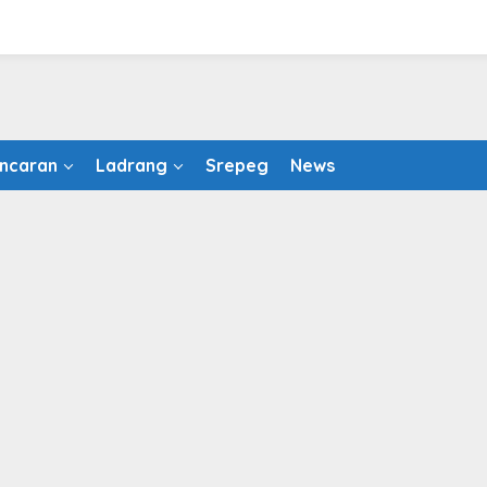
ncaran
Ladrang
Srepeg
News