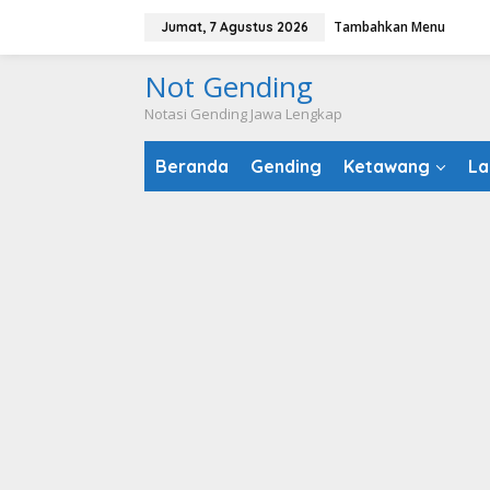
Lewati
Tambahkan Menu
Jumat, 7 Agustus 2026
ke
konten
Not Gending
Notasi Gending Jawa Lengkap
Beranda
Gending
Ketawang
La