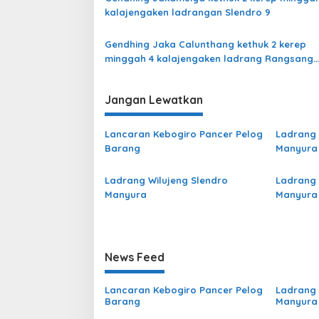
kalajengaken ladrangan Slendro 9
Gendhing Jaka Calunthang kethuk 2 kerep
minggah 4 kalajengaken ladrang Rangsang
Ngayoja Slendro 9
Jangan Lewatkan
Lancaran Kebogiro Pancer Pelog
Ladrang 
Barang
Manyura
Ladrang Wilujeng Slendro
Ladrang 
Manyura
Manyura
News Feed
Lancaran Kebogiro Pancer Pelog
Ladrang 
Barang
Manyura