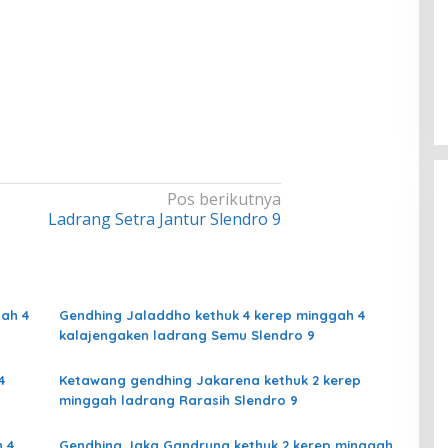
Pos berikutnya
Ladrang Setra Jantur Slendro 9
ah 4
Gendhing Jaladdho kethuk 4 kerep minggah 4
kalajengaken ladrang Semu Slendro 9
4
Ketawang gendhing Jakarena kethuk 2 kerep
minggah ladrang Rarasih Slendro 9
 4
Gendhing Jaka Gandrung kethuk 2 kerep minggah