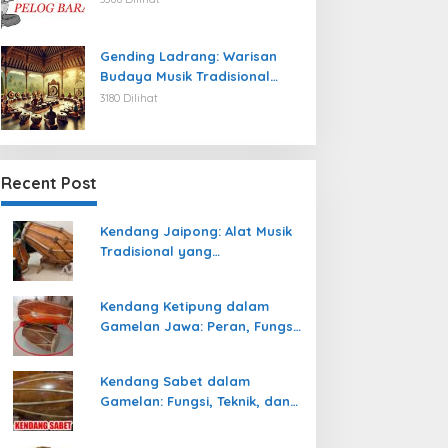
Gending Ladrang: Warisan
Budaya Musik Tradisional
Jawa yang Abadi
3180 Dilihat
Recent Post
Kendang Jaipong: Alat Musik
Tradisional yang
Memeriahkan Tari Jaipong
Kendang Ketipung dalam
Gamelan Jawa: Peran, Fungsi,
dan Keunikan
Kendang Sabet dalam
Gamelan: Fungsi, Teknik, dan
Peranannya dalam
Pertunjukan