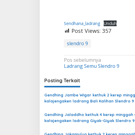
Sendhana_ladrang
Unduh
Post Views:
357
slendro 9
Navigasi
Pos sebelumnya
Ladrang Semu Slendro 9
pos
Posting Terkait
Gendhing Jambe Wigar kethuk 2 kerep mingg
kalajengaken ladrang Bali Kalihan Slendro 9
Gendhing Jaladdho kethuk 4 kerep minggah 
kalajengaken ladrang Giyak-Giyak Slendro 9
Gendhing Jakamulya kethuk 2 kerep minggah