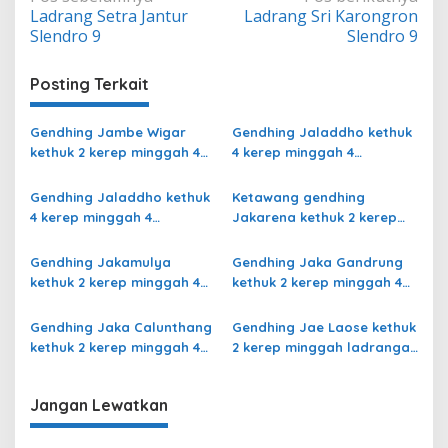
Ladrang Setra Jantur
Ladrang Sri Karongron
pos
Slendro 9
Slendro 9
Posting Terkait
Gendhing Jambe Wigar
Gendhing Jaladdho kethuk
kethuk 2 kerep minggah 4
4 kerep minggah 4
kalajengaken ladrang Bali
kalajengaken ladrang
Kalihan Slendro 9
Semu Slendro 9
Gendhing Jaladdho kethuk
Ketawang gendhing
4 kerep minggah 4
Jakarena kethuk 2 kerep
kalajengaken ladrang
minggah ladrang Rarasih
Giyak-Giyak Slendro 9
Slendro 9
Gendhing Jakamulya
Gendhing Jaka Gandrung
kethuk 2 kerep minggah 4
kethuk 2 kerep minggah 4
kalajengaken ladrangan
Slendro 9
Slendro 9
Gendhing Jaka Calunthang
Gendhing Jae Laose kethuk
kethuk 2 kerep minggah 4
2 kerep minggah ladrangan
kalajengaken ladrang
Slendro 9
Rangsang Ngayoja Slendro
Jangan Lewatkan
9