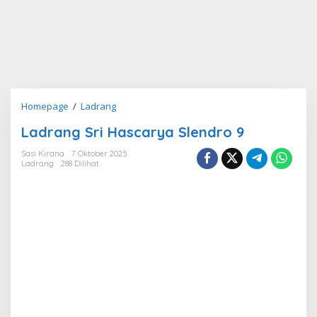
Ladrang
Homepage
/
Ladrang
Sri
Ladrang Sri Hascarya Slendro 9
Hascarya
Slendro
Sasi Kirana
7 Oktober 2025
9
Ladrang
288 Dilihat