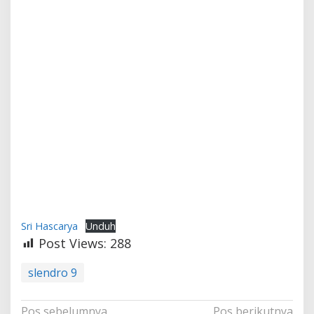
Sri Hascarya
Unduh
Post Views:
288
slendro 9
Navigasi
Pos sebelumnya
Pos berikutnya