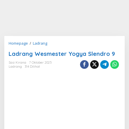
Ladrang
Homepage
/
Ladrang
Wesmester
Ladrang Wesmester Yogya Slendro 9
Yogya
Slendro
Sasi Kirana
7 Oktober 2025
9
Ladrang
314 Dilihat