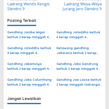
Ladrang Wentis Kengis
Ladrang Weya-Weya
pos
Slendro 9
Jurang Jero Slendro 9
Posting Terkait
Gendhing Jambe Wigar
Gendhing Jaladdho kethuk
kethuk 2 kerep minggah 4
4 kerep minggah 4
kalajengaken ladrang Bali
kalajengaken ladrang
Kalihan Slendro 9
Semu Slendro 9
Gendhing Jaladdho kethuk
Ketawang gendhing
4 kerep minggah 4
Jakarena kethuk 2 kerep
kalajengaken ladrang
minggah ladrang Rarasih
Giyak-Giyak Slendro 9
Slendro 9
Gendhing Jakamulya
Gendhing Jaka Gandrung
kethuk 2 kerep minggah 4
kethuk 2 kerep minggah 4
kalajengaken ladrangan
Slendro 9
Slendro 9
Gendhing Jaka Calunthang
Gendhing Jae Laose kethuk
kethuk 2 kerep minggah 4
2 kerep minggah ladrangan
kalajengaken ladrang
Slendro 9
Rangsang Ngayoja Slendro
Jangan Lewatkan
9