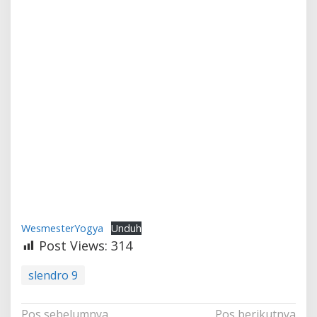
WesmesterYogya
Unduh
Post Views:
314
slendro 9
Navigasi
Pos sebelumnya
Pos berikutnya