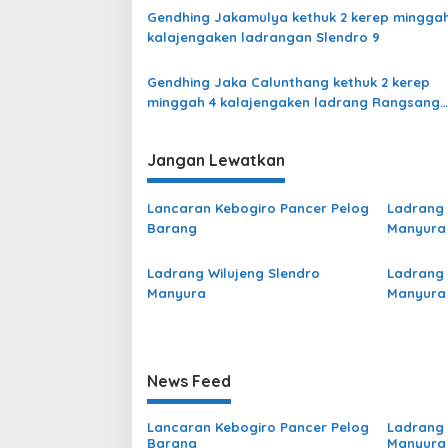
Gendhing Jakamulya kethuk 2 kerep minggah
kalajengaken ladrangan Slendro 9
Gendhing Jaka Calunthang kethuk 2 kerep
minggah 4 kalajengaken ladrang Rangsang
Ngayoja Slendro 9
Jangan Lewatkan
Lancaran Kebogiro Pancer Pelog
Ladrang 
Barang
Manyura
Ladrang Wilujeng Slendro
Ladrang 
Manyura
Manyura
News Feed
Lancaran Kebogiro Pancer Pelog
Ladrang 
Barang
Manyura