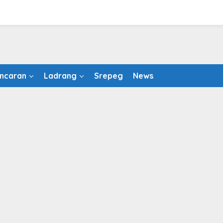
ncaran
Ladrang
Srepeg
News