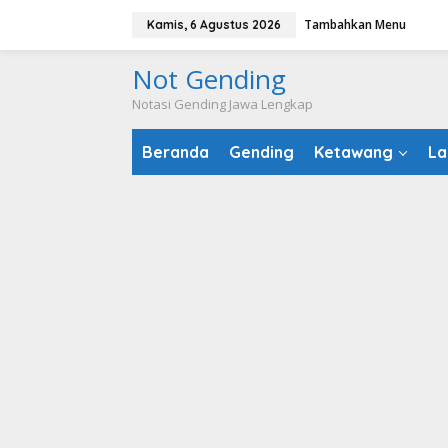
Lewati
Tambahkan Menu
Kamis, 6 Agustus 2026
ke
konten
Not Gending
Notasi Gending Jawa Lengkap
Beranda
Gending
Ketawang
La