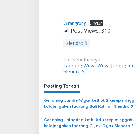
Wirangrong
Unduh
Post Views:
310
slendro 9
Navigasi
Pos sebelumnya
Ladrang Weya-Weya Jurang Je
pos
Slendro 9
Posting Terkait
Gendhing Jambe Wigar kethuk 2 kerep mingg
kalajengaken ladrang Bali Kalihan Slendro 9
Gendhing Jaladdho kethuk 4 kerep minggah 
kalajengaken ladrang Giyak-Giyak Slendro 9