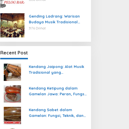
Gending Ladrang: Warisan
Budaya Musik Tradisional
Jawa yang Abadi
3176 Dilihat
Recent Post
Kendang Jaipong: Alat Musik
Tradisional yang
Memeriahkan Tari Jaipong
Kendang Ketipung dalam
Gamelan Jawa: Peran, Fungsi,
dan Keunikan
Kendang Sabet dalam
Gamelan: Fungsi, Teknik, dan
Peranannya dalam
Pertunjukan