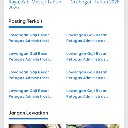
Raya, Kab. Mesuji Tahun
Grobogan Tahun 2026
2026
Posting Terkait
Lowongan Gaji Besar
Lowongan Gaji Besar
Petugas Administrasi
Petugas Administrasi
Bidang Operasional Jasa
Bidang Operasional di
Raharja di Pasaman Barat
Seram Bagian Barat
Lowongan Gaji Besar
Lowongan Gaji Besar
Terbaru
Terbaru
Petugas Administrasi
Petugas Administrasi
Bidang Operasional Jasa
Bidang Operasional di
Raharja di Kota Bengkulu
Ogan Komering Ilir Terbaru
Lowongan Gaji Besar
Lowongan Gaji Besar
Terbaru
Petugas Administrasi
Petugas Administrasi
Bidang Operasional di Aceh
Bidang Operasional di
Tenggara Terbaru
Pegunungan Bintang
Lowongan Gaji Besar
Lowongan Gaji Besar
Terbaru
Petugas Administrasi
Petugas Administrasi
Bidang Operasional Jasa
Bidang Operasional Jasa
Raharja di Deiyai Terbaru
Raharja di Kota
Jangan Lewatkan
Sawahlunto Terbaru