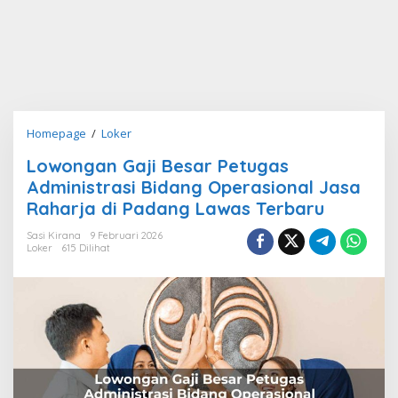
Lowongan
Homepage
/
Loker
Gaji
Lowongan Gaji Besar Petugas
Besar
Administrasi Bidang Operasional Jasa
Petugas
Administrasi
Raharja di Padang Lawas Terbaru
Bidang
Sasi Kirana
9 Februari 2026
Operasional
Loker
615 Dilihat
Jasa
Raharja
di
Padang
Lawas
Terbaru