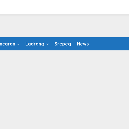
ncaran
Ladrang
Srepeg
News