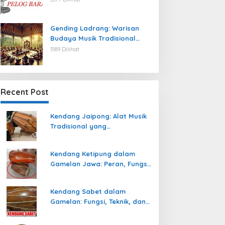
Gending Ladrang: Warisan
Budaya Musik Tradisional
Jawa yang Abadi
3189 Dilihat
Recent Post
Kendang Jaipong: Alat Musik
Tradisional yang
Memeriahkan Tari Jaipong
Kendang Ketipung dalam
Gamelan Jawa: Peran, Fungsi,
dan Keunikan
Kendang Sabet dalam
Gamelan: Fungsi, Teknik, dan
Peranannya dalam
Pertunjukan