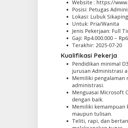
Website :
https://www.
Posisi: Petugas Admini
Lokasi: Lubuk Sikapin
Untuk: Pria/Wanita
Jenis Pekerjaan:
Full T
Gaji: Rp
4.000.000
– Rp
6
Terakhir:
2025-07-20
Kualifikasi Pekerja
Pendidikan minimal D
jurusan Administrasi 
Memiliki pengalaman m
administrasi.
Menguasai Microsoft Of
dengan baik.
Memiliki kemampuan ko
maupun tulisan.
Teliti, rapi, dan bert