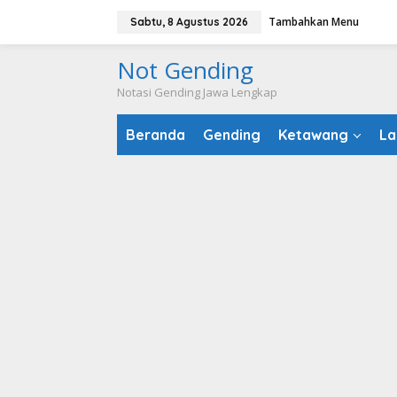
Lewati
Tambahkan Menu
Sabtu, 8 Agustus 2026
ke
konten
Not Gending
Notasi Gending Jawa Lengkap
Beranda
Gending
Ketawang
La