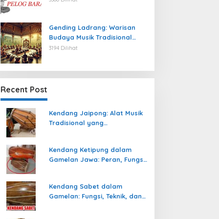
Gending Ladrang: Warisan
Budaya Musik Tradisional
Jawa yang Abadi
3194 Dilihat
Recent Post
Kendang Jaipong: Alat Musik
Tradisional yang
Memeriahkan Tari Jaipong
Kendang Ketipung dalam
Gamelan Jawa: Peran, Fungsi,
dan Keunikan
Kendang Sabet dalam
Gamelan: Fungsi, Teknik, dan
Peranannya dalam
Pertunjukan