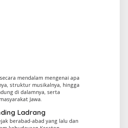
s secara mendalam mengenai apa
nya, struktur musikalnya, hingga
ndung di dalamnya, serta
masyarakat Jawa.
nding Ladrang
ejak berabad-abad yang lalu dan
lam kebudayaan Keraton