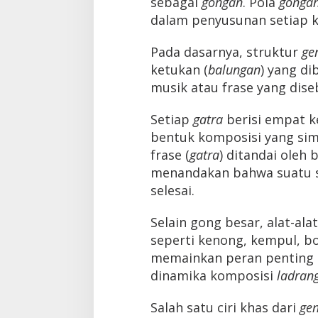
sebagai
gongan
. Pola
gonga
dalam penyusunan setiap 
Pada dasarnya, struktur
ge
ketukan (
balungan
) yang d
musik atau frase yang dis
Setiap
gatra
berisi empat k
bentuk komposisi yang sime
frase (
gatra
) ditandai oleh 
menandakan bahwa suatu si
selesai.
Selain gong besar, alat-al
seperti kenong, kempul, b
memainkan peran penting
dinamika komposisi
ladran
Salah satu ciri khas dari
gen