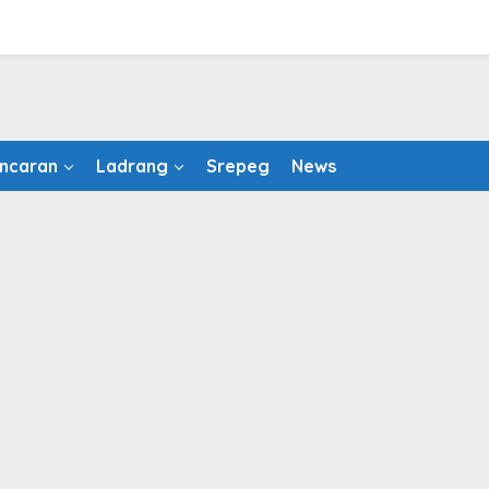
ncaran
Ladrang
Srepeg
News