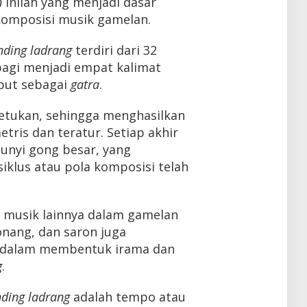
n
inilah yang menjadi dasar
komposisi musik gamelan.
nding ladrang
terdiri dari 32
ibagi menjadi empat kalimat
ebut sebagai
gatra
.
etukan, sehingga menghasilkan
tris dan teratur. Setiap akhir
bunyi gong besar, yang
klus atau pola komposisi telah
at musik lainnya dalam gamelan
onang, dan saron juga
 dalam membentuk irama dan
g
.
ding ladrang
adalah tempo atau