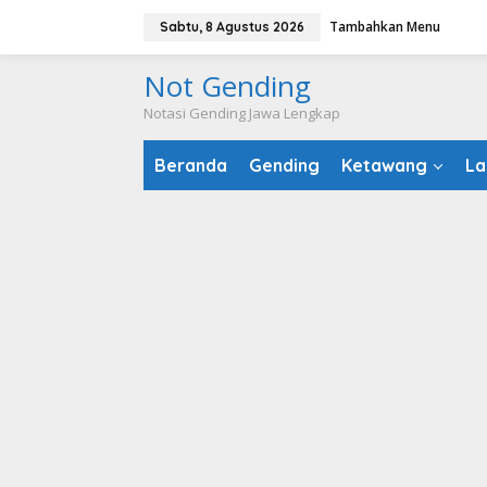
Lewati
Tambahkan Menu
Sabtu, 8 Agustus 2026
ke
konten
Not Gending
Notasi Gending Jawa Lengkap
Beranda
Gending
Ketawang
La