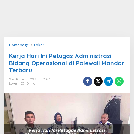
Kerja
Homepage
/
Loker
Hari
Kerja Hari Ini Petugas Administrasi
Ini
Bidang Operasional di Polewali Mandar
Petugas
Administrasi
Terbaru
Bidang
Sasi Kirana
29 April 2026
Operasional
Loker
851 Dilihat
di
Polewali
Mandar
Terbaru