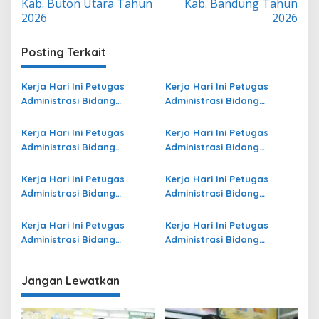
Kab. Buton Utara Tahun
Kab. Bandung Tahun
2026
2026
Posting Terkait
Kerja Hari Ini Petugas
Kerja Hari Ini Petugas
Administrasi Bidang
Administrasi Bidang
Operasional Jasa Raharja
Operasional Jasa Raharja
di Tulungagung Terbaru
di Kota Palu Terbaru
Kerja Hari Ini Petugas
Kerja Hari Ini Petugas
Administrasi Bidang
Administrasi Bidang
Operasional di Kota Jambi
Operasional Jasa Raharja
Terbaru
di Sabu Raijua Terbaru
Kerja Hari Ini Petugas
Kerja Hari Ini Petugas
Administrasi Bidang
Administrasi Bidang
Operasional di Mimika
Operasional Jasa Raharja
Terbaru
di Kota Bontang Terbaru
Kerja Hari Ini Petugas
Kerja Hari Ini Petugas
Administrasi Bidang
Administrasi Bidang
Operasional Jasa Raharja
Operasional di Kepulauan
di Sukabumi Terbaru
Sangihe Terbaru
Jangan Lewatkan