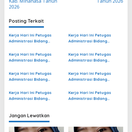
Kab. Minahasa Tahun
Tahun 2026
2026
Posting Terkait
Kerja Hari Ini Petugas
Kerja Hari Ini Petugas
Administrasi Bidang
Administrasi Bidang
Operasional Jasa Raharja
Operasional Jasa Raharja
di Tulungagung Terbaru
di Kota Palu Terbaru
Kerja Hari Ini Petugas
Kerja Hari Ini Petugas
Administrasi Bidang
Administrasi Bidang
Operasional di Kota Jambi
Operasional Jasa Raharja
Terbaru
di Sabu Raijua Terbaru
Kerja Hari Ini Petugas
Kerja Hari Ini Petugas
Administrasi Bidang
Administrasi Bidang
Operasional di Mimika
Operasional Jasa Raharja
Terbaru
di Kota Bontang Terbaru
Kerja Hari Ini Petugas
Kerja Hari Ini Petugas
Administrasi Bidang
Administrasi Bidang
Operasional Jasa Raharja
Operasional di Kepulauan
di Sukabumi Terbaru
Sangihe Terbaru
Jangan Lewatkan