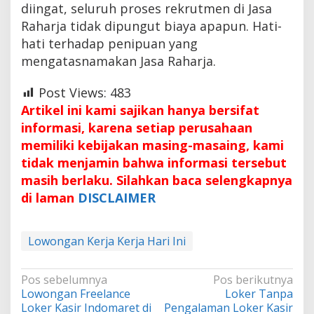
diingat, seluruh proses rekrutmen di Jasa
Raharja tidak dipungut biaya apapun. Hati-
hati terhadap penipuan yang
mengatasnamakan Jasa Raharja.
Post Views:
483
Artikel ini kami sajikan hanya bersifat
informasi, karena setiap perusahaan
memiliki kebijakan masing-masaing, kami
tidak menjamin bahwa informasi tersebut
masih berlaku. Silahkan baca selengkapnya
di laman
DISCLAIMER
Lowongan Kerja Kerja Hari Ini
Navigasi
Pos sebelumnya
Pos berikutnya
Lowongan Freelance
Loker Tanpa
pos
Loker Kasir Indomaret di
Pengalaman Loker Kasir