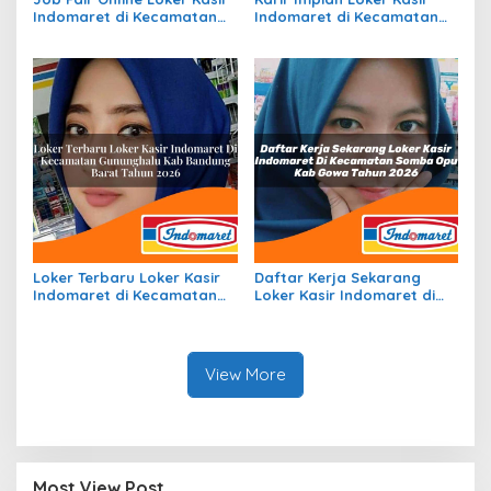
Indomaret di Kecamatan
Indomaret di Kecamatan
Aramo, Kab. Nias Selatan
Pantar Timur, Kab. Alor
Tahun 2026
Tahun 2026
Loker Terbaru Loker Kasir
Daftar Kerja Sekarang
Indomaret di Kecamatan
Loker Kasir Indomaret di
Gununghalu, Kab. Bandung
Kecamatan Somba Opu,
Barat Tahun 2026
Kab. Gowa Tahun 2026
View More
Most View Post