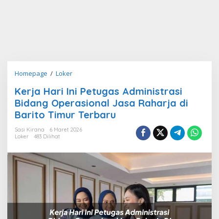
Kerja
Homepage
/
Loker
Hari
Kerja Hari Ini Petugas Administrasi
Ini
Bidang Operasional Jasa Raharja di
Petugas
Administrasi
Barito Timur Terbaru
Bidang
Sasi Kirana
6 Maret 2026
Operasional
Loker
483 Dilihat
Jasa
Raharja
di
Barito
Timur
Terbaru