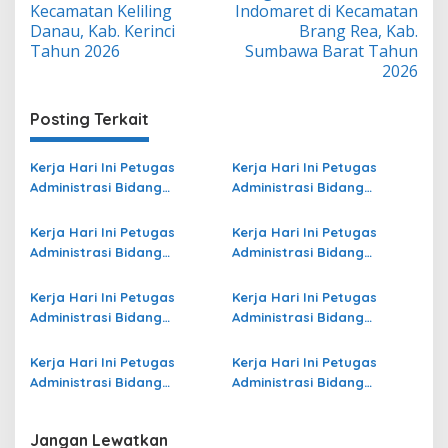
Kecamatan Keliling
Indomaret di Kecamatan
Danau, Kab. Kerinci
Brang Rea, Kab.
Tahun 2026
Sumbawa Barat Tahun
2026
Posting Terkait
Kerja Hari Ini Petugas
Kerja Hari Ini Petugas
Administrasi Bidang
Administrasi Bidang
Operasional Jasa Raharja
Operasional Jasa Raharja
di Tulungagung Terbaru
di Kota Palu Terbaru
Kerja Hari Ini Petugas
Kerja Hari Ini Petugas
Administrasi Bidang
Administrasi Bidang
Operasional di Kota Jambi
Operasional Jasa Raharja
Terbaru
di Sabu Raijua Terbaru
Kerja Hari Ini Petugas
Kerja Hari Ini Petugas
Administrasi Bidang
Administrasi Bidang
Operasional di Mimika
Operasional Jasa Raharja
Terbaru
di Kota Bontang Terbaru
Kerja Hari Ini Petugas
Kerja Hari Ini Petugas
Administrasi Bidang
Administrasi Bidang
Operasional Jasa Raharja
Operasional di Kepulauan
di Sukabumi Terbaru
Sangihe Terbaru
Jangan Lewatkan