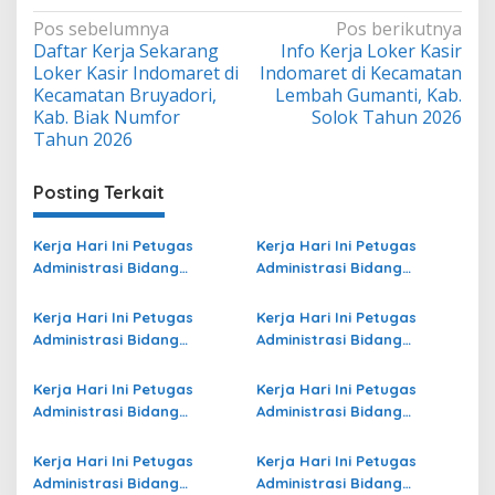
Navigasi
Pos sebelumnya
Pos berikutnya
Daftar Kerja Sekarang
Info Kerja Loker Kasir
pos
Loker Kasir Indomaret di
Indomaret di Kecamatan
Kecamatan Bruyadori,
Lembah Gumanti, Kab.
Kab. Biak Numfor
Solok Tahun 2026
Tahun 2026
Posting Terkait
Kerja Hari Ini Petugas
Kerja Hari Ini Petugas
Administrasi Bidang
Administrasi Bidang
Operasional Jasa Raharja
Operasional Jasa Raharja
di Tulungagung Terbaru
di Kota Palu Terbaru
Kerja Hari Ini Petugas
Kerja Hari Ini Petugas
Administrasi Bidang
Administrasi Bidang
Operasional di Kota Jambi
Operasional Jasa Raharja
Terbaru
di Sabu Raijua Terbaru
Kerja Hari Ini Petugas
Kerja Hari Ini Petugas
Administrasi Bidang
Administrasi Bidang
Operasional di Mimika
Operasional Jasa Raharja
Terbaru
di Kota Bontang Terbaru
Kerja Hari Ini Petugas
Kerja Hari Ini Petugas
Administrasi Bidang
Administrasi Bidang