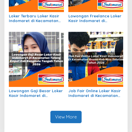
Loker Terbaru Loker Kasir
Lowongan Freelance Loker
Indomaret di Kecamatan
Kasir Indomaret di
Liang Anggang, Kota
Kecamatan Seram Timur,
Banjarbaru Tahun 2026
Kab. Seram Bagian Timur
Tahun 2026
Lowongan Gaji Besar Loker
Job Fair Online Loker Kasir
Kasir Indomaret di
Indomaret di Kecamatan
Kecamatan Talang Empat,
Aramo, Kab. Nias Selatan
Kab. Bengkulu Tengah
Tahun 2026
Tahun 2026
View More