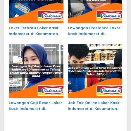
Loker Terbaru Loker Kasir
Lowongan Freelance Loker
Indomaret di Kecamatan
Kasir Indomaret di
Liang Anggang, Kota
Kecamatan Seram Timur,
Banjarbaru Tahun 2026
Kab. Seram Bagian Timur
Tahun 2026
Lowongan Gaji Besar Loker
Job Fair Online Loker Kasir
Kasir Indomaret di
Indomaret di Kecamatan
Kecamatan Talang Empat,
Aramo, Kab. Nias Selatan
Kab. Bengkulu Tengah
Tahun 2026
Tahun 2026