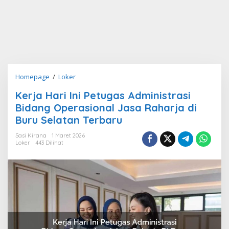
Kerja
Homepage
/
Loker
Hari
Kerja Hari Ini Petugas Administrasi
Ini
Bidang Operasional Jasa Raharja di
Petugas
Administrasi
Buru Selatan Terbaru
Bidang
Sasi Kirana
1 Maret 2026
Operasional
Loker
443 Dilihat
Jasa
Raharja
di
Buru
Selatan
Terbaru