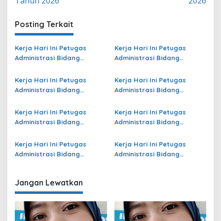
Tahun 2026
2026
Posting Terkait
Kerja Hari Ini Petugas
Kerja Hari Ini Petugas
Administrasi Bidang
Administrasi Bidang
Operasional Jasa Raharja
Operasional Jasa Raharja
di Tulungagung Terbaru
di Kota Palu Terbaru
Kerja Hari Ini Petugas
Kerja Hari Ini Petugas
Administrasi Bidang
Administrasi Bidang
Operasional di Kota Jambi
Operasional Jasa Raharja
Terbaru
di Sabu Raijua Terbaru
Kerja Hari Ini Petugas
Kerja Hari Ini Petugas
Administrasi Bidang
Administrasi Bidang
Operasional di Mimika
Operasional Jasa Raharja
Terbaru
di Kota Bontang Terbaru
Kerja Hari Ini Petugas
Kerja Hari Ini Petugas
Administrasi Bidang
Administrasi Bidang
Operasional Jasa Raharja
Operasional di Kepulauan
di Sukabumi Terbaru
Sangihe Terbaru
Jangan Lewatkan