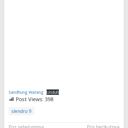
Sandhung Watang
Unduh
Post Views:
398
slendro 9
Navigasi
Pos sebelumnya
Pos berikutnya