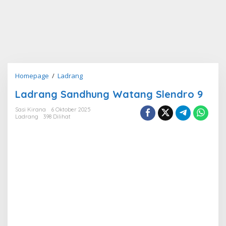
Ladrang
Homepage
/
Ladrang
Sandhung
Ladrang Sandhung Watang Slendro 9
Watang
Slendro
Sasi Kirana
6 Oktober 2025
9
Ladrang
398 Dilihat