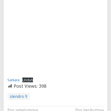
Sarkara
Unduh
Post Views:
398
slendro 9
Navigasi
Pos sebelumnya
Pos berikutnya