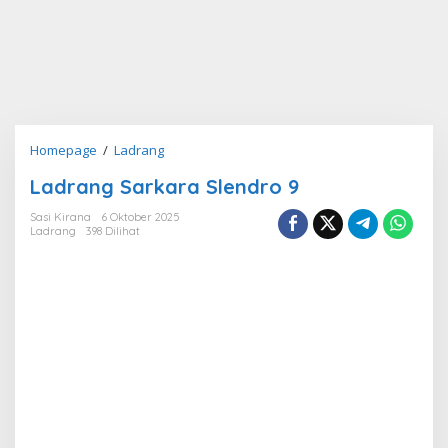
Ladrang
Homepage
/
Ladrang
Sarkara
Ladrang Sarkara Slendro 9
Slendro
9
Sasi Kirana
6 Oktober 2025
Ladrang
398 Dilihat