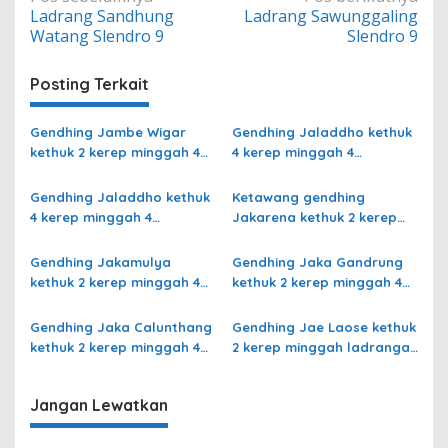
Ladrang Sandhung
Ladrang Sawunggaling
pos
Watang Slendro 9
Slendro 9
Posting Terkait
Gendhing Jambe Wigar
Gendhing Jaladdho kethuk
kethuk 2 kerep minggah 4
4 kerep minggah 4
kalajengaken ladrang Bali
kalajengaken ladrang
Kalihan Slendro 9
Semu Slendro 9
Gendhing Jaladdho kethuk
Ketawang gendhing
4 kerep minggah 4
Jakarena kethuk 2 kerep
kalajengaken ladrang
minggah ladrang Rarasih
Giyak-Giyak Slendro 9
Slendro 9
Gendhing Jakamulya
Gendhing Jaka Gandrung
kethuk 2 kerep minggah 4
kethuk 2 kerep minggah 4
kalajengaken ladrangan
Slendro 9
Slendro 9
Gendhing Jaka Calunthang
Gendhing Jae Laose kethuk
kethuk 2 kerep minggah 4
2 kerep minggah ladrangan
kalajengaken ladrang
Slendro 9
Rangsang Ngayoja Slendro
Jangan Lewatkan
9